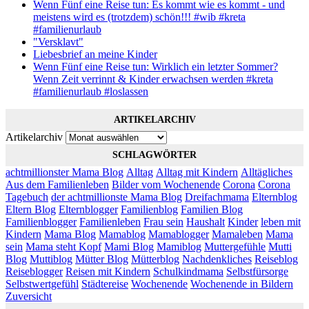
Wenn Fünf eine Reise tun: Es kommt wie es kommt - und
meistens wird es (trotzdem) schön!!! #wib #kreta
#familienurlaub
"Versklavt"
Liebesbrief an meine Kinder
Wenn Fünf eine Reise tun: Wirklich ein letzter Sommer?
Wenn Zeit verrinnt & Kinder erwachsen werden #kreta
#familienurlaub #loslassen
ARTIKELARCHIV
Artikelarchiv
SCHLAGWÖRTER
achtmillionster Mama Blog
Alltag
Alltag mit Kindern
Alltägliches
Aus dem Familienleben
Bilder vom Wochenende
Corona
Corona
Tagebuch
der achtmillionste Mama Blog
Dreifachmama
Elternblog
Eltern Blog
Elternblogger
Familienblog
Familien Blog
Familienblogger
Familienleben
Frau sein
Haushalt
Kinder
leben mit
Kindern
Mama Blog
Mamablog
Mamablogger
Mamaleben
Mama
sein
Mama steht Kopf
Mami Blog
Mamiblog
Muttergefühle
Mutti
Blog
Muttiblog
Mütter Blog
Mütterblog
Nachdenkliches
Reiseblog
Reiseblogger
Reisen mit Kindern
Schulkindmama
Selbstfürsorge
Selbstwertgefühl
Städtereise
Wochenende
Wochenende in Bildern
Zuversicht