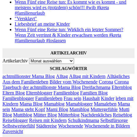
Wenn Fünf eine Reise tun: Es kommt wie es kommt - und
meistens wird es (trotzdem) schön!!! #wib #kreta
#familienurlaub
"Versklavt"
Liebesbrief an meine Kinder
Wenn Fünf eine Reise tun: Wirklich ein letzter Sommer?
Wenn Zeit verrinnt & Kinder erwachsen werden #kreta
#familienurlaub #loslassen
ARTIKELARCHIV
Artikelarchiv
SCHLAGWÖRTER
achtmillionster Mama Blog
Alltag
Alltag mit Kindern
Alltägliches
Aus dem Familienleben
Bilder vom Wochenende
Corona
Corona
Tagebuch
der achtmillionste Mama Blog
Dreifachmama
Elternblog
Eltern Blog
Elternblogger
Familienblog
Familien Blog
Familienblogger
Familienleben
Frau sein
Haushalt
Kinder
leben mit
Kindern
Mama Blog
Mamablog
Mamablogger
Mamaleben
Mama
sein
Mama steht Kopf
Mami Blog
Mamiblog
Muttergefühle
Mutti
Blog
Muttiblog
Mütter Blog
Mütterblog
Nachdenkliches
Reiseblog
Reiseblogger
Reisen mit Kindern
Schulkindmama
Selbstfürsorge
Selbstwertgefühl
Städtereise
Wochenende
Wochenende in Bildern
Zuversicht