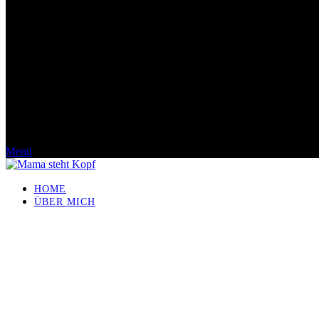
Menü
HOME
ÜBER MICH