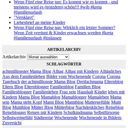
Wenn Fünf eine Reise tun: Es kommt wie es kommt - und
meistens wird es (trotzdem) schön!!! #wib #kreta
#familienurlaub
"Versklavt"
Liebesbrief an meine Kinder
Wenn Fünf eine Reise tun: Wirklich ein letzter Sommer?
Wenn Zeit verrinnt & Kinder erwachsen werden #kreta
#familienurlaub #loslassen
ARTIKELARCHIV
Artikelarchiv
SCHLAGWÖRTER
achtmillionster Mama Blog
Alltag
Alltag mit Kindern
Alltägliches
Aus dem Familienleben
Bilder vom Wochenende
Corona
Corona
Tagebuch
der achtmillionste Mama Blog
Dreifachmama
Elternblog
Eltern Blog
Elternblogger
Familienblog
Familien Blog
Familienblogger
Familienleben
Frau sein
Haushalt
Kinder
leben mit
Kindern
Mama Blog
Mamablog
Mamablogger
Mamaleben
Mama
sein
Mama steht Kopf
Mami Blog
Mamiblog
Muttergefühle
Mutti
Blog
Muttiblog
Mütter Blog
Mütterblog
Nachdenkliches
Reiseblog
Reiseblogger
Reisen mit Kindern
Schulkindmama
Selbstfürsorge
Selbstwertgefühl
Städtereise
Wochenende
Wochenende in Bildern
Zuversicht