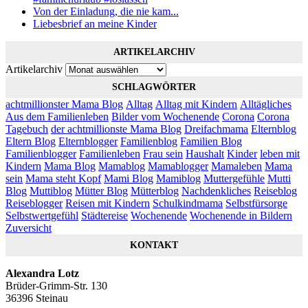
Von der Einladung, die nie kam...
Liebesbrief an meine Kinder
ARTIKELARCHIV
Artikelarchiv
SCHLAGWÖRTER
achtmillionster Mama Blog
Alltag
Alltag mit Kindern
Alltägliches
Aus dem Familienleben
Bilder vom Wochenende
Corona
Corona
Tagebuch
der achtmillionste Mama Blog
Dreifachmama
Elternblog
Eltern Blog
Elternblogger
Familienblog
Familien Blog
Familienblogger
Familienleben
Frau sein
Haushalt
Kinder
leben mit
Kindern
Mama Blog
Mamablog
Mamablogger
Mamaleben
Mama
sein
Mama steht Kopf
Mami Blog
Mamiblog
Muttergefühle
Mutti
Blog
Muttiblog
Mütter Blog
Mütterblog
Nachdenkliches
Reiseblog
Reiseblogger
Reisen mit Kindern
Schulkindmama
Selbstfürsorge
Selbstwertgefühl
Städtereise
Wochenende
Wochenende in Bildern
Zuversicht
KONTAKT
Alexandra Lotz
Brüder-Grimm-Str. 130
36396 Steinau