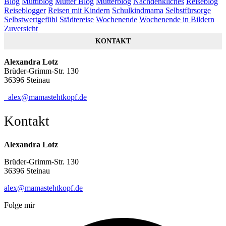
Blog
Muttiblog
Mütter Blog
Mütterblog
Nachdenkliches
Reiseblog
Reiseblogger
Reisen mit Kindern
Schulkindmama
Selbstfürsorge
Selbstwertgefühl
Städtereise
Wochenende
Wochenende in Bildern
Zuversicht
KONTAKT
Alexandra Lotz
Brüder-Grimm-Str. 130
36396 Steinau
alex@mamastehtkopf.de
Kontakt
Alexandra Lotz
Brüder-Grimm-Str. 130
36396 Steinau
alex@mamastehtkopf.de
Folge mir