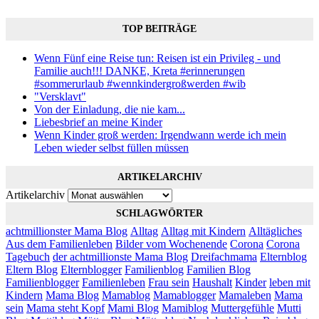
TOP BEITRÄGE
Wenn Fünf eine Reise tun: Reisen ist ein Privileg - und
Familie auch!!! DANKE, Kreta #erinnerungen
#sommerurlaub #wennkindergroßwerden #wib
"Versklavt"
Von der Einladung, die nie kam...
Liebesbrief an meine Kinder
Wenn Kinder groß werden: Irgendwann werde ich mein
Leben wieder selbst füllen müssen
ARTIKELARCHIV
Artikelarchiv
SCHLAGWÖRTER
achtmillionster Mama Blog
Alltag
Alltag mit Kindern
Alltägliches
Aus dem Familienleben
Bilder vom Wochenende
Corona
Corona
Tagebuch
der achtmillionste Mama Blog
Dreifachmama
Elternblog
Eltern Blog
Elternblogger
Familienblog
Familien Blog
Familienblogger
Familienleben
Frau sein
Haushalt
Kinder
leben mit
Kindern
Mama Blog
Mamablog
Mamablogger
Mamaleben
Mama
sein
Mama steht Kopf
Mami Blog
Mamiblog
Muttergefühle
Mutti