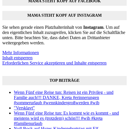
MAMA STEHT KOPF AUF FACEBOOK
MAMA STEHT KOPF AUF INSTAGRAM
Sie sehen gerade einen Platzhalterinhalt von
Instagram
. Um auf
den eigentlichen Inhalt zuzugreifen, klicken Sie auf die Schaltfläche
unten. Bitte beachten Sie, dass dabei Daten an Drittanbieter
weitergegeben werden.
Mehr Informationen
Inhalt entsperren
Erforderlichen Service akzeptieren und Inhalte entsperren
TOP BEITRÄGE
Wenn Fünf eine Reise tun: Reisen ist ein Privileg - und
Familie auch!!! DANKE, Kreta #erinnerungen
#sommerurlaub #wennkindergroßwerden #wib
"Versklavt"
Wenn Fünf eine Reise tun: Es kommt wie es kommt - und
meistens wird es (trotzdem) schön!!! #wib #kreta
#familienurlaub
Null Bock auf Hype: Kindergeburtstag mit Elf