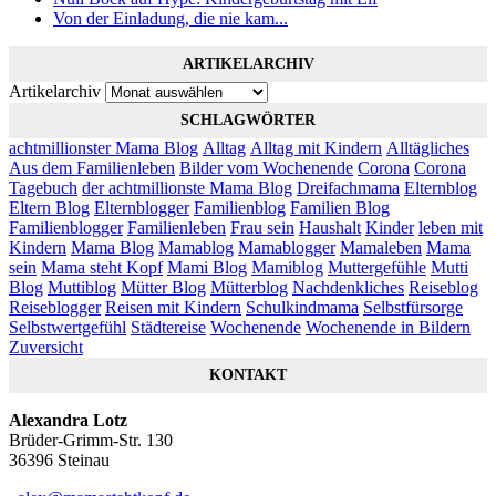
Von der Einladung, die nie kam...
ARTIKELARCHIV
Artikelarchiv
SCHLAGWÖRTER
achtmillionster Mama Blog
Alltag
Alltag mit Kindern
Alltägliches
Aus dem Familienleben
Bilder vom Wochenende
Corona
Corona
Tagebuch
der achtmillionste Mama Blog
Dreifachmama
Elternblog
Eltern Blog
Elternblogger
Familienblog
Familien Blog
Familienblogger
Familienleben
Frau sein
Haushalt
Kinder
leben mit
Kindern
Mama Blog
Mamablog
Mamablogger
Mamaleben
Mama
sein
Mama steht Kopf
Mami Blog
Mamiblog
Muttergefühle
Mutti
Blog
Muttiblog
Mütter Blog
Mütterblog
Nachdenkliches
Reiseblog
Reiseblogger
Reisen mit Kindern
Schulkindmama
Selbstfürsorge
Selbstwertgefühl
Städtereise
Wochenende
Wochenende in Bildern
Zuversicht
KONTAKT
Alexandra Lotz
Brüder-Grimm-Str. 130
36396 Steinau