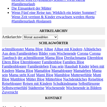
#familienurlaub
Die Einsamkeit der Mütter
Wenn Fünf eine Reise tun: Wirklich ein letzter Sommer?
Wenn Zeit verrinnt & Kinder erwachsen werden #kreta
#familienurlaub #loslassen
ARTIKELARCHIV
Artikelarchiv
SCHLAGWÖRTER
achtmillionster Mama Blog
Alltag
Alltag mit Kindern
Alltägliches
Aus dem Familienleben
Bilder vom Wochenende
Corona
Corona
Tagebuch
der achtmillionste Mama Blog
Dreifachmama
Elternblog
Eltern Blog
Elternblogger
Familienblog
Familien Blog
Familienblogger
Familienleben
Frau sein
Haushalt
Kinder
leben mit
Kindern
Mama Blog
Mamablog
Mamablogger
Mamaleben
Mama
sein
Mama steht Kopf
Mami Blog
Mamiblog
Muttergefühle
Mutti
Blog
Muttiblog
Mütter Blog
Mütterblog
Nachdenkliches
Reiseblog
Reiseblogger
Reisen mit Kindern
Schulkindmama
Selbstfürsorge
Selbstwertgefühl
Städtereise
Wochenende
Wochenende in Bildern
Zuversicht
KONTAKT