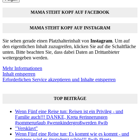
MAMA STEHT KOPF AUF FACEBOOK
MAMA STEHT KOPF AUF INSTAGRAM
Sie sehen gerade einen Platzhalterinhalt von
Instagram
. Um auf
den eigentlichen Inhalt zuzugreifen, klicken Sie auf die Schaltfläche
unten. Bitte beachten Sie, dass dabei Daten an Drittanbieter
weitergegeben werden.
Mehr Informationen
Inhalt entsperren
Erforderlichen Service akzeptieren und Inhalte entsperren
TOP BEITRÄGE
Wenn Fünf eine Reise tun: Reisen ist ein Privileg - und
Familie auch!!! DANKE, Kreta #erinnerungen
#sommerurlaub #wennkindergroßwerden #wib
"Versklavt"
Wenn Fünf eine Reise tun: Es kommt wie es kommt - und
meistens wird es (trotzdem) schön!!! #wib #kreta