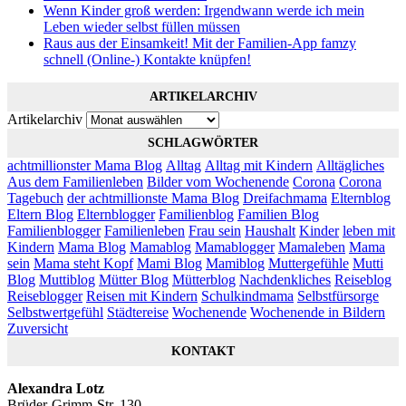
Wenn Kinder groß werden: Irgendwann werde ich mein
Leben wieder selbst füllen müssen
Raus aus der Einsamkeit! Mit der Familien-App famzy
schnell (Online-) Kontakte knüpfen!
ARTIKELARCHIV
Artikelarchiv
SCHLAGWÖRTER
achtmillionster Mama Blog
Alltag
Alltag mit Kindern
Alltägliches
Aus dem Familienleben
Bilder vom Wochenende
Corona
Corona
Tagebuch
der achtmillionste Mama Blog
Dreifachmama
Elternblog
Eltern Blog
Elternblogger
Familienblog
Familien Blog
Familienblogger
Familienleben
Frau sein
Haushalt
Kinder
leben mit
Kindern
Mama Blog
Mamablog
Mamablogger
Mamaleben
Mama
sein
Mama steht Kopf
Mami Blog
Mamiblog
Muttergefühle
Mutti
Blog
Muttiblog
Mütter Blog
Mütterblog
Nachdenkliches
Reiseblog
Reiseblogger
Reisen mit Kindern
Schulkindmama
Selbstfürsorge
Selbstwertgefühl
Städtereise
Wochenende
Wochenende in Bildern
Zuversicht
KONTAKT
Alexandra Lotz
Brüder-Grimm-Str. 130