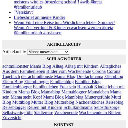
meistens wird es (trotzdem) schön!!! #wib #kreta
#familienurlaub
"Versklavt"
Liebesbrief an meine Kinder
Wenn Fünf eine Reise tun: Wirklich ein letzter Sommer?
Wenn Zeit verrinnt & Kinder erwachsen werden #kreta
#familienurlaub #loslassen
ARTIKELARCHIV
Artikelarchiv
SCHLAGWÖRTER
achtmillionster Mama Blog
Alltag
Alltag mit Kindern
Alltägliches
Aus dem Familienleben
Bilder vom Wochenende
Corona
Corona
Tagebuch
der achtmillionste Mama Blog
Dreifachmama
Elternblog
Eltern Blog
Elternblogger
Familienblog
Familien Blog
Familienblogger
Familienleben
Frau sein
Haushalt
Kinder
leben mit
Kindern
Mama Blog
Mamablog
Mamablogger
Mamaleben
Mama
sein
Mama steht Kopf
Mami Blog
Mamiblog
Muttergefühle
Mutti
Blog
Muttiblog
Mütter Blog
Mütterblog
Nachdenkliches
Reiseblog
Reiseblogger
Reisen mit Kindern
Schulkindmama
Selbstfürsorge
Selbstwertgefühl
Städtereise
Wochenende
Wochenende in Bildern
Zuversicht
KONTAKT