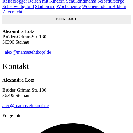
Reiseblogger
Reisen mit Kindern
Schulkindmama
Selbstfürsorge
Selbstwertgefühl
Städtereise
Wochenende
Wochenende in Bildern
Zuversicht
KONTAKT
Alexandra Lotz
Brüder-Grimm-Str. 130
36396 Steinau
alex@mamastehtkopf.de
Kontakt
Alexandra Lotz
Brüder-Grimm-Str. 130
36396 Steinau
alex@mamastehtkopf.de
Folge mir