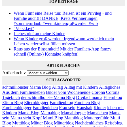
TOP BEITRÄGE
Wenn Fünf eine Reise tun: Reisen ist ein Privileg - und
Familie auch!!! DANKE, Kreta #erinnerungen
#sommerurlaub #wennkindergroßwerden #wib
"Versklavt"
Liebesbrief an meine Kinder
Wenn Kinder groß werden: Irgendwann werde ich mein
Leben wieder selbst füllen müssen
Raus aus der Einsamkeit! Mit der Familien-App famzy
schnell (Online-) Kontakte knüpfen!
ARTIKELARCHIV
Artikelarchiv
SCHLAGWÖRTER
achtmillionster Mama Blog
Alltag
Alltag mit Kindern
Alltägliches
Aus dem Familienleben
Bilder vom Wochenende
Corona
Corona
Tagebuch
der achtmillionste Mama Blog
Dreifachmama
Elternblog
Eltern Blog
Elternblogger
Familienblog
Familien Blog
Familienblogger
Familienleben
Frau sein
Haushalt
Kinder
leben mit
Kindern
Mama Blog
Mamablog
Mamablogger
Mamaleben
Mama
sein
Mama steht Kopf
Mami Blog
Mamiblog
Muttergefühle
Mutti
Blog
Muttiblog
Mütter Blog
Mütterblog
Nachdenkliches
Reiseblog