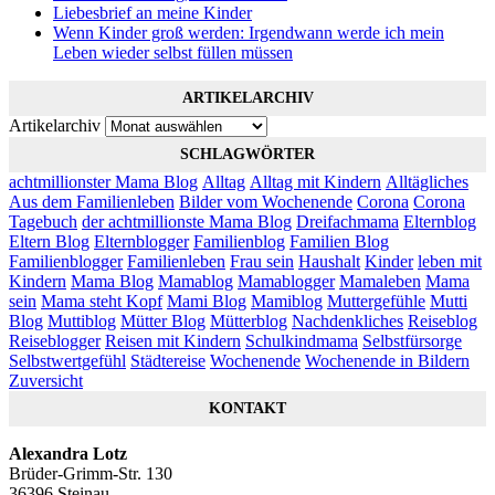
Liebesbrief an meine Kinder
Wenn Kinder groß werden: Irgendwann werde ich mein
Leben wieder selbst füllen müssen
ARTIKELARCHIV
Artikelarchiv
SCHLAGWÖRTER
achtmillionster Mama Blog
Alltag
Alltag mit Kindern
Alltägliches
Aus dem Familienleben
Bilder vom Wochenende
Corona
Corona
Tagebuch
der achtmillionste Mama Blog
Dreifachmama
Elternblog
Eltern Blog
Elternblogger
Familienblog
Familien Blog
Familienblogger
Familienleben
Frau sein
Haushalt
Kinder
leben mit
Kindern
Mama Blog
Mamablog
Mamablogger
Mamaleben
Mama
sein
Mama steht Kopf
Mami Blog
Mamiblog
Muttergefühle
Mutti
Blog
Muttiblog
Mütter Blog
Mütterblog
Nachdenkliches
Reiseblog
Reiseblogger
Reisen mit Kindern
Schulkindmama
Selbstfürsorge
Selbstwertgefühl
Städtereise
Wochenende
Wochenende in Bildern
Zuversicht
KONTAKT
Alexandra Lotz
Brüder-Grimm-Str. 130
36396 Steinau