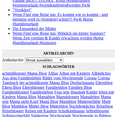
Familie auch!!! DANKE, Kreta #erinnerungen
#sommerurlaub #wennkindergroßwerden #wib
"Versklavt"
Wenn Fünf eine Reise tun: Es kommt wie es kommt - und
meistens wird es (trotzdem) schön!!! #wib #kreta
#familienurlaub
Die Einsamkeit der Mütter
Wenn Fünf eine Reise tun: Wirklich ein letzter Sommer?
Wenn Zeit verrinnt & Kinder erwachsen werden #kreta
#familienurlaub #loslassen
ARTIKELARCHIV
Artikelarchiv
SCHLAGWÖRTER
achtmillionster Mama Blog
Alltag
Alltag mit Kindern
Alltägliches
Aus dem Familienleben
Bilder vom Wochenende
Corona
Corona
Tagebuch
der achtmillionste Mama Blog
Dreifachmama
Elternblog
Eltern Blog
Elternblogger
Familienblog
Familien Blog
Familienblogger
Familienleben
Frau sein
Haushalt
Kinder
leben mit
Kindern
Mama Blog
Mamablog
Mamablogger
Mamaleben
Mama
sein
Mama steht Kopf
Mami Blog
Mamiblog
Muttergefühle
Mutti
Blog
Muttiblog
Mütter Blog
Mütterblog
Nachdenkliches
Reiseblog
Reiseblogger
Reisen mit Kindern
Schulkindmama
Selbstfürsorge
Selbstwertgefühl
Städtereise
Wochenende
Wochenende in Bildern