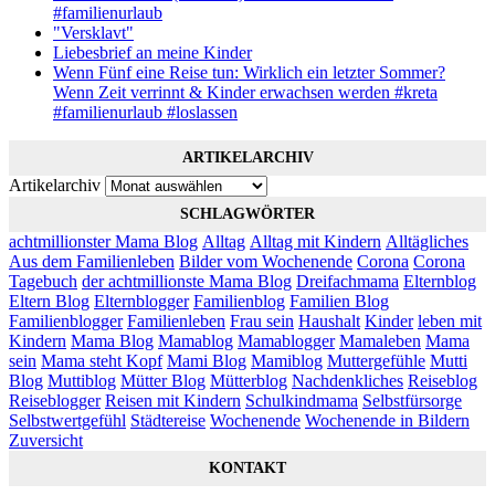
#familienurlaub
"Versklavt"
Liebesbrief an meine Kinder
Wenn Fünf eine Reise tun: Wirklich ein letzter Sommer?
Wenn Zeit verrinnt & Kinder erwachsen werden #kreta
#familienurlaub #loslassen
ARTIKELARCHIV
Artikelarchiv
SCHLAGWÖRTER
achtmillionster Mama Blog
Alltag
Alltag mit Kindern
Alltägliches
Aus dem Familienleben
Bilder vom Wochenende
Corona
Corona
Tagebuch
der achtmillionste Mama Blog
Dreifachmama
Elternblog
Eltern Blog
Elternblogger
Familienblog
Familien Blog
Familienblogger
Familienleben
Frau sein
Haushalt
Kinder
leben mit
Kindern
Mama Blog
Mamablog
Mamablogger
Mamaleben
Mama
sein
Mama steht Kopf
Mami Blog
Mamiblog
Muttergefühle
Mutti
Blog
Muttiblog
Mütter Blog
Mütterblog
Nachdenkliches
Reiseblog
Reiseblogger
Reisen mit Kindern
Schulkindmama
Selbstfürsorge
Selbstwertgefühl
Städtereise
Wochenende
Wochenende in Bildern
Zuversicht
KONTAKT