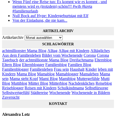
Wenn Fünf eine Reise tun: Es kommt wie es kommt - und
meistens wird es (trotzdem) schön!!! #wib #kreta
#familienurlaub
Null Bock auf Hype: Kindergeburtstag mit Elf
Von der Einladung, die nie kam...
ARTIKELARCHIV
Artikelarchiv
SCHLAGWÖRTER
achtmillionster Mama Blog
Alltag
Alltag mit Kindern
Alltägliches
Aus dem Familienleben
Bilder vom Wochenende
Corona
Corona
Tagebuch
der achtmillionste Mama Blog
Dreifachmama
Elternblog
Eltern Blog
Elternblogger
Familienblog
Familien Blog
Familienblogger
Familienleben
Frau sein
Haushalt
Kinder
leben mit
Kindern
Mama Blog
Mamablog
Mamablogger
Mamaleben
Mama
sein
Mama steht Kopf
Mami Blog
Mamiblog
Muttergefühle
Mutti
Blog
Muttiblog
Mütter Blog
Mütterblog
Nachdenkliches
Reiseblog
Reiseblogger
Reisen mit Kindern
Schulkindmama
Selbstfürsorge
Selbstwertgefühl
Städtereise
Wochenende
Wochenende in Bildern
Zuversicht
KONTAKT
Alexandra Lotz