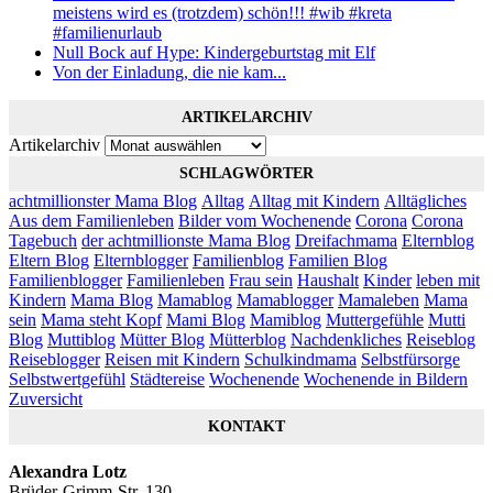
meistens wird es (trotzdem) schön!!! #wib #kreta
#familienurlaub
Null Bock auf Hype: Kindergeburtstag mit Elf
Von der Einladung, die nie kam...
ARTIKELARCHIV
Artikelarchiv
SCHLAGWÖRTER
achtmillionster Mama Blog
Alltag
Alltag mit Kindern
Alltägliches
Aus dem Familienleben
Bilder vom Wochenende
Corona
Corona
Tagebuch
der achtmillionste Mama Blog
Dreifachmama
Elternblog
Eltern Blog
Elternblogger
Familienblog
Familien Blog
Familienblogger
Familienleben
Frau sein
Haushalt
Kinder
leben mit
Kindern
Mama Blog
Mamablog
Mamablogger
Mamaleben
Mama
sein
Mama steht Kopf
Mami Blog
Mamiblog
Muttergefühle
Mutti
Blog
Muttiblog
Mütter Blog
Mütterblog
Nachdenkliches
Reiseblog
Reiseblogger
Reisen mit Kindern
Schulkindmama
Selbstfürsorge
Selbstwertgefühl
Städtereise
Wochenende
Wochenende in Bildern
Zuversicht
KONTAKT
Alexandra Lotz
Brüder-Grimm-Str. 130