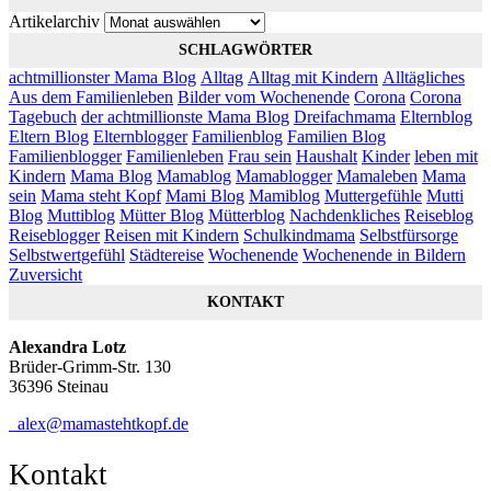
Artikelarchiv
SCHLAGWÖRTER
achtmillionster Mama Blog
Alltag
Alltag mit Kindern
Alltägliches
Aus dem Familienleben
Bilder vom Wochenende
Corona
Corona
Tagebuch
der achtmillionste Mama Blog
Dreifachmama
Elternblog
Eltern Blog
Elternblogger
Familienblog
Familien Blog
Familienblogger
Familienleben
Frau sein
Haushalt
Kinder
leben mit
Kindern
Mama Blog
Mamablog
Mamablogger
Mamaleben
Mama
sein
Mama steht Kopf
Mami Blog
Mamiblog
Muttergefühle
Mutti
Blog
Muttiblog
Mütter Blog
Mütterblog
Nachdenkliches
Reiseblog
Reiseblogger
Reisen mit Kindern
Schulkindmama
Selbstfürsorge
Selbstwertgefühl
Städtereise
Wochenende
Wochenende in Bildern
Zuversicht
KONTAKT
Alexandra Lotz
Brüder-Grimm-Str. 130
36396 Steinau
alex@mamastehtkopf.de
Kontakt