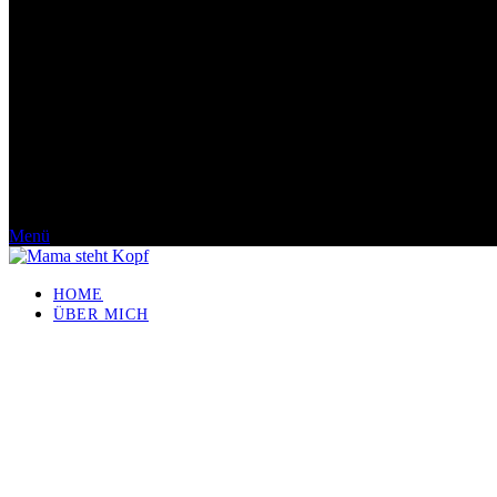
Menü
HOME
ÜBER MICH