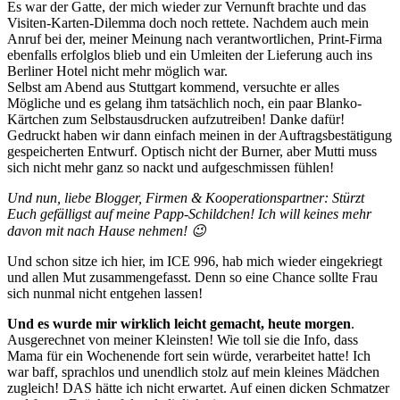
Es war der Gatte, der mich wieder zur Vernunft brachte und das
Visiten-Karten-Dilemma doch noch rettete. Nachdem auch mein
Anruf bei der, meiner Meinung nach verantwortlichen, Print-Firma
ebenfalls erfolglos blieb und ein Umleiten der Lieferung auch ins
Berliner Hotel nicht mehr möglich war.
Selbst am Abend aus Stuttgart kommend, versuchte er alles
Mögliche und es gelang ihm tatsächlich noch, ein paar Blanko-
Kärtchen zum Selbstausdrucken aufzutreiben! Danke dafür!
Gedruckt haben wir dann einfach meinen in der Auftragsbestätigung
gespeicherten Entwurf. Optisch nicht der Burner, aber Mutti muss
sich nicht mehr ganz so nackt und aufgeschmissen fühlen!
Und nun, liebe Blogger, Firmen & Kooperationspartner: Stürzt
Euch gefälligst auf meine Papp-Schildchen! Ich will keines mehr
davon mit nach Hause nehmen! 😉
Und schon sitze ich hier, im ICE 996, hab mich wieder eingekriegt
und allen Mut zusammengefasst. Denn so eine Chance sollte Frau
sich nunmal nicht entgehen lassen!
Und es wurde mir wirklich leicht gemacht, heute morgen
.
Ausgerechnet von meiner Kleinsten! Wie toll sie die Info, dass
Mama für ein Wochenende fort sein würde, verarbeitet hatte! Ich
war baff, sprachlos und unendlich stolz auf mein kleines Mädchen
zugleich! DAS hätte ich nicht erwartet. Auf einen dicken Schmatzer