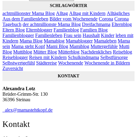
SCHLAGWÖRTER
achtmillionster Mama Blog
Alltag
Alltag mit Kindern
Alltägliches
Aus dem Familienleben
Bilder vom Wochenende
Corona
Corona
Tagebuch
der achtmillionste Mama Blog
Dreifachmama
Elternblog
Eltern Blog
Elternblogger
Familienblog
Familien Blog
Familienblogger
Familienleben
Frau sein
Haushalt
Kinder
leben mit
Kindern
Mama Blog
Mamablog
Mamablogger
Mamaleben
Mama
sein
Mama steht Kopf
Mami Blog
Mamiblog
Muttergefühle
Mutti
Blog
Muttiblog
Mütter Blog
Mütterblog
Nachdenkliches
Reiseblog
Reiseblogger
Reisen mit Kindern
Schulkindmama
Selbstfürsorge
Selbstwertgefühl
Städtereise
Wochenende
Wochenende in Bildern
Zuversicht
KONTAKT
Alexandra Lotz
Brüder-Grimm-Str. 130
36396 Steinau
alex@mamastehtkopf.de
Kontakt