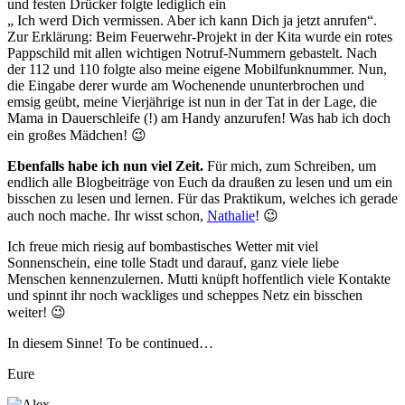
und festen Drücker folgte lediglich ein
„ Ich werd Dich vermissen. Aber ich kann Dich ja jetzt anrufen“.
Zur Erklärung: Beim Feuerwehr-Projekt in der Kita wurde ein rotes
Pappschild mit allen wichtigen Notruf-Nummern gebastelt. Nach
der 112 und 110 folgte also meine eigene Mobilfunknummer. Nun,
die Eingabe derer wurde am Wochenende ununterbrochen und
emsig geübt, meine Vierjährige ist nun in der Tat in der Lage, die
Mama in Dauerschleife (!) am Handy anzurufen! Was hab ich doch
ein großes Mädchen! 😉
Ebenfalls habe ich nun viel Zeit.
Für mich, zum Schreiben, um
endlich alle Blogbeiträge von Euch da draußen zu lesen und um ein
bisschen zu lesen und lernen. Für das Praktikum, welches ich gerade
auch noch mache. Ihr wisst schon,
Nathalie
! 😉
Ich freue mich riesig auf bombastisches Wetter mit viel
Sonnenschein, eine tolle Stadt und darauf, ganz viele liebe
Menschen kennenzulernen. Mutti knüpft hoffentlich viele Kontakte
und spinnt ihr noch wackliges und scheppes Netz ein bisschen
weiter! 😉
In diesem Sinne! To be continued…
Eure