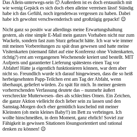
Das Allein-unterwegs-sein 🙂 Außerdem ist es doch erstaunlich mit
wie wenig Gepäck es sich doch eben alleine verreisen lässt! Ständig
habe ich das Gefühl, noch irgendetwas vergessen zu haben. Dabei
habe ich gewohnt verschwenderisch und großzügig gepackt! 😉
Nicht ganz so positiv war allerdings meine Erwartungshaltung
gestern, als eine simple E-Mail mein ganzes Vorhaben nicht nur zum
Wackeln, sondern fast zum Sturz gebracht hätte. Ich war wie immer
mit meinen Vorbereitungen zu spät dran gewesen und hatte meine
Visitenkarten (niemand fährt auf eine Konferenz ohne Visitenkarten,
richtig?) erst am vergangenen Wochenende kreiert und bestellt. MIT
Aufpreis und garantierter Lieferung spätestens einen Tag vor
Abfahrt! Hätte ja eigentlich funktionieren können, war dem aber
nicht so. Freundlich wurde ich darauf hingewiesen, dass die so heiß
herbeigesehnten Papp-Teilchen erst am Tag der Abfaht, wenn
überhaupt, geliefert würden. Zu spät für mich. In meiner gestern
vorherrschenden Verfassung deutete das – nunmehr äußert
verschreckte Mutterwesen- dies als schlechtes Omen. Ein Zeichen,
die ganze Aktion vielleicht doch lieber sein zu lassen und den
Samstag-Morgen doch eher gemütlich kuschelnd mit meiner
Kleinsten (oh mein kleines Baby!!) im Bett zu verbringen. Ich
wollte hinschmeißen, in dem Moment, ganz ehrlich! Soviel zur
Fähigkeit in gewissen Sitationen lösungsorientiert und rational
denken zu können! 😉