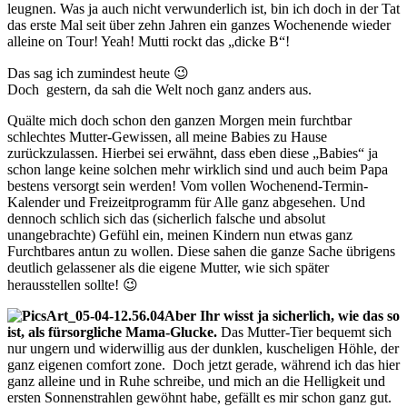
leugnen. Was ja auch nicht verwunderlich ist, bin ich doch in der Tat
das erste Mal seit über zehn Jahren ein ganzes Wochenende wieder
alleine on Tour! Yeah! Mutti rockt das „dicke B“!
Das sag ich zumindest heute 😉
Doch gestern, da sah die Welt noch ganz anders aus.
Quälte mich doch schon den ganzen Morgen mein furchtbar
schlechtes Mutter-Gewissen, all meine Babies zu Hause
zurückzulassen. Hierbei sei erwähnt, dass eben diese „Babies“ ja
schon lange keine solchen mehr wirklich sind und auch beim Papa
bestens versorgt sein werden! Vom vollen Wochenend-Termin-
Kalender und Freizeitprogramm für Alle ganz abgesehen. Und
dennoch schlich sich das (sicherlich falsche und absolut
unangebrachte) Gefühl ein, meinen Kindern nun etwas ganz
Furchtbares antun zu wollen. Diese sahen die ganze Sache übrigens
deutlich gelassener als die eigene Mutter, wie sich später
herausstellen sollte! 😉
Aber Ihr wisst ja sicherlich, wie das so
ist, als fürsorgliche Mama-Glucke.
Das Mutter-Tier bequemt sich
nur ungern und widerwillig aus der dunklen, kuscheligen Höhle, der
ganz eigenen comfort zone. Doch jetzt gerade, während ich das hier
ganz alleine und in Ruhe schreibe, und mich an die Helligkeit und
ersten Sonnenstrahlen gewöhnt habe, gefällt es mir schon ganz gut.