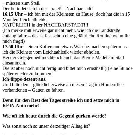
– müssen zum Stall.
Der befindet sich in der – ratet! – Nachbarstadt!
16.15 Uhr
– ich bin mit der Kleinsten zu Hause, doch hat die in 15
Minuten Leichtathletik.
NATÜRLICH in der NACHBARSTADT!!!
(Ich merke mittlerweile gar nicht mehr, wie ich die Landstraße
entlang fahre – das ist fast schon eine gefährliche Routine wenn Ihr
mich fragt!)
17.50 Uhr
– einen Kaffee und etwas Wäsche-machen später muss
ich die Kleinste vom Leichtathletik wieder abholen.
Bei der Gelegenheit möchte ich auch das Pferde-Mädel am Stall
einsammeln.
Die ist aber noch nicht fertig und bittet mich ernsthaft (!) eine Stunde
später wieder zu kommen!
Ich-flippe-dezent-aus.
Und bitte den – glücklicherweise an diesem Tag im Homeoffice
vorhandenen – Gatten zu fahren.
Denn für den Rest des Tages streike ich und setze mich in
KEIN Auto mehr!
Wie oft ich heute durch die Gegend gurken werde?
Was sonst noch so unser derzeitiger Alltag ist?