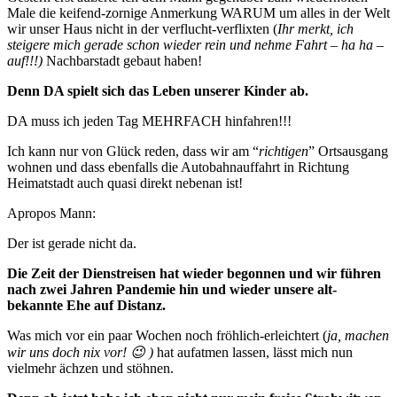
Male die keifend-zornige Anmerkung WARUM um alles in der Welt
wir unser Haus nicht in der verflucht-verflixten (
Ihr merkt, ich
steigere mich gerade schon wieder rein und nehme Fahrt – ha ha –
auf!!!)
Nachbarstadt gebaut haben!
Denn DA spielt sich das Leben unserer Kinder ab.
DA muss ich jeden Tag MEHRFACH hinfahren!!!
Ich kann nur von Glück reden, dass wir am “
richtigen
” Ortsausgang
wohnen und dass ebenfalls die Autobahnauffahrt in Richtung
Heimatstadt auch quasi direkt nebenan ist!
Apropos Mann:
Der ist gerade nicht da.
Die Zeit der Dienstreisen hat wieder begonnen und wir führen
nach zwei Jahren Pandemie hin und wieder unsere alt-
bekannte Ehe auf Distanz.
Was mich vor ein paar Wochen noch fröhlich-erleichtert (
ja, machen
wir uns doch nix vor! 😉 )
hat aufatmen lassen, lässt mich nun
vielmehr ächzen und stöhnen.