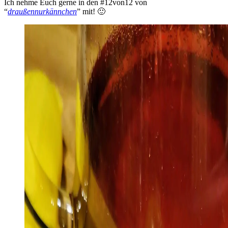
Ich nehme Euch gerne in den #12von12 von
“
draußennurkännchen
” mit! 🙂