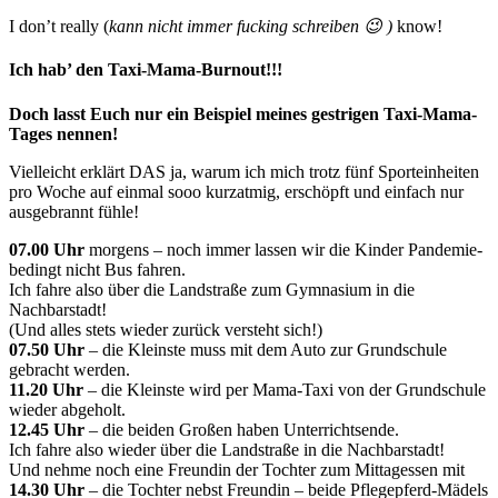
I don’t really (
kann nicht immer fucking schreiben 😉 )
know!
Ich hab’ den Taxi-Mama-Burnout!!!
Doch lasst Euch nur ein Beispiel meines gestrigen Taxi-Mama-
Tages nennen!
Vielleicht erklärt DAS ja, warum ich mich trotz fünf Sporteinheiten
pro Woche auf einmal sooo kurzatmig, erschöpft und einfach nur
ausgebrannt fühle!
07.00 Uhr
morgens – noch immer lassen wir die Kinder Pandemie-
bedingt nicht Bus fahren.
Ich fahre also über die Landstraße zum Gymnasium in die
Nachbarstadt!
(Und alles stets wieder zurück versteht sich!)
07.50 Uhr
– die Kleinste muss mit dem Auto zur Grundschule
gebracht werden.
11.20 Uhr
– die Kleinste wird per Mama-Taxi von der Grundschule
wieder abgeholt.
12.45 Uhr
– die beiden Großen haben Unterrichtsende.
Ich fahre also wieder über die Landstraße in die Nachbarstadt!
Und nehme noch eine Freundin der Tochter zum Mittagessen mit
14.30 Uhr
– die Tochter nebst Freundin – beide Pflegepferd-Mädels