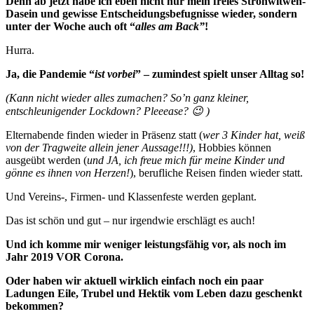
Denn ab jetzt habe ich eben nicht nur mein freies Strohwitwen-
Dasein und gewisse Entscheidungsbefugnisse wieder, sondern
unter der Woche auch oft “
alles am Back”
!
Hurra.
Ja, die Pandemie “
ist vorbei
” – zumindest spielt unser Alltag so!
(Kann nicht wieder alles zumachen? So’n ganz kleiner,
entschleunigender Lockdown? Pleeease? 😉 )
Elternabende finden wieder in Präsenz statt (
wer 3 Kinder hat, weiß
von der Tragweite allein jener Aussage!!!)
, Hobbies können
ausgeübt werden (
und JA, ich freue mich für meine Kinder und
gönne es ihnen von Herzen!
), berufliche Reisen finden wieder statt.
Und Vereins-, Firmen- und Klassenfeste werden geplant.
Das ist schön und gut – nur irgendwie erschlägt es auch!
Und ich komme mir weniger leistungsfähig vor, als noch im
Jahr 2019 VOR Corona.
Oder haben wir aktuell wirklich einfach noch ein paar
Ladungen Eile, Trubel und Hektik vom Leben dazu geschenkt
bekommen?