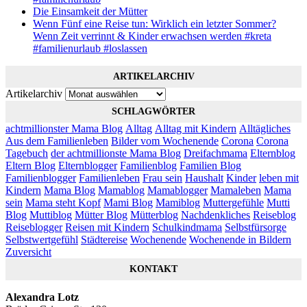
Die Einsamkeit der Mütter
Wenn Fünf eine Reise tun: Wirklich ein letzter Sommer?
Wenn Zeit verrinnt & Kinder erwachsen werden #kreta
#familienurlaub #loslassen
ARTIKELARCHIV
Artikelarchiv
SCHLAGWÖRTER
achtmillionster Mama Blog
Alltag
Alltag mit Kindern
Alltägliches
Aus dem Familienleben
Bilder vom Wochenende
Corona
Corona
Tagebuch
der achtmillionste Mama Blog
Dreifachmama
Elternblog
Eltern Blog
Elternblogger
Familienblog
Familien Blog
Familienblogger
Familienleben
Frau sein
Haushalt
Kinder
leben mit
Kindern
Mama Blog
Mamablog
Mamablogger
Mamaleben
Mama
sein
Mama steht Kopf
Mami Blog
Mamiblog
Muttergefühle
Mutti
Blog
Muttiblog
Mütter Blog
Mütterblog
Nachdenkliches
Reiseblog
Reiseblogger
Reisen mit Kindern
Schulkindmama
Selbstfürsorge
Selbstwertgefühl
Städtereise
Wochenende
Wochenende in Bildern
Zuversicht
KONTAKT
Alexandra Lotz