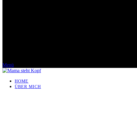
Menü
HOME
ÜBER MICH