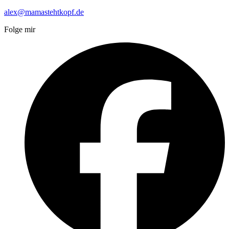
alex@mamastehtkopf.de
Folge mir