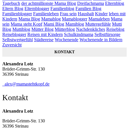
Tagebuch
der achtmillionste Mama Blog
Dreifachmama
Elternblog
Eltern Blog
Elternblogger
Familienblog
Familien Blog
Familienblogger
Familienleben
Frau sein
Haushalt
Kinder
leben mit
Kindern
Mama Blog
Mamablog
Mamablogger
Mamaleben
Mama
sein
Mama steht Kopf
Mami Blog
Mamiblog
Muttergefühle
Mutti
Blog
Muttiblog
Mütter Blog
Mütterblog
Nachdenkliches
Reiseblog
Reiseblogger
Reisen mit Kindern
Schulkindmama
Selbstfürsorge
Selbstwertgefühl
Städtereise
Wochenende
Wochenende in Bildern
Zuversicht
KONTAKT
Alexandra Lotz
Brüder-Grimm-Str. 130
36396 Steinau
alex@mamastehtkopf.de
Kontakt
Alexandra Lotz
Brüder-Grimm-Str. 130
36396 Steinau