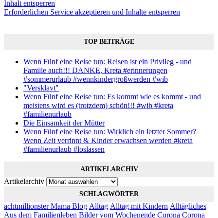
Inhalt entsperren
Erforderlichen Service akzeptieren und Inhalte entsperren
TOP BEITRÄGE
Wenn Fünf eine Reise tun: Reisen ist ein Privileg - und
Familie auch!!! DANKE, Kreta #erinnerungen
#sommerurlaub #wennkindergroßwerden #wib
"Versklavt"
Wenn Fünf eine Reise tun: Es kommt wie es kommt - und
meistens wird es (trotzdem) schön!!! #wib #kreta
#familienurlaub
Die Einsamkeit der Mütter
Wenn Fünf eine Reise tun: Wirklich ein letzter Sommer?
Wenn Zeit verrinnt & Kinder erwachsen werden #kreta
#familienurlaub #loslassen
ARTIKELARCHIV
Artikelarchiv
SCHLAGWÖRTER
achtmillionster Mama Blog
Alltag
Alltag mit Kindern
Alltägliches
Aus dem Familienleben
Bilder vom Wochenende
Corona
Corona