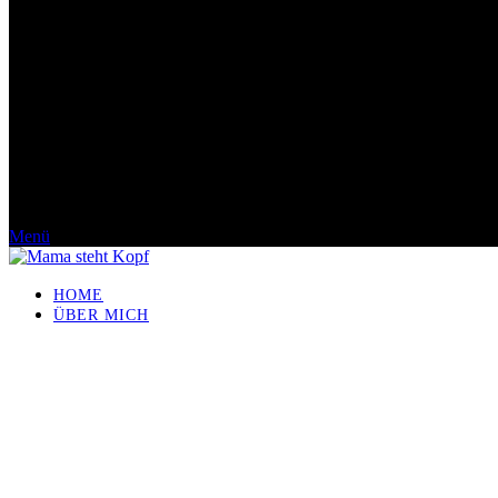
Menü
HOME
ÜBER MICH