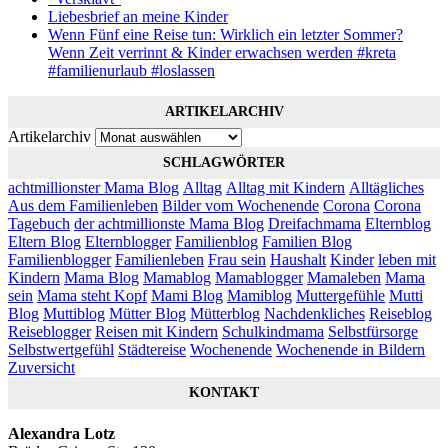
Liebesbrief an meine Kinder
Wenn Fünf eine Reise tun: Wirklich ein letzter Sommer?
Wenn Zeit verrinnt & Kinder erwachsen werden #kreta
#familienurlaub #loslassen
ARTIKELARCHIV
Artikelarchiv
SCHLAGWÖRTER
achtmillionster Mama Blog
Alltag
Alltag mit Kindern
Alltägliches
Aus dem Familienleben
Bilder vom Wochenende
Corona
Corona
Tagebuch
der achtmillionste Mama Blog
Dreifachmama
Elternblog
Eltern Blog
Elternblogger
Familienblog
Familien Blog
Familienblogger
Familienleben
Frau sein
Haushalt
Kinder
leben mit
Kindern
Mama Blog
Mamablog
Mamablogger
Mamaleben
Mama
sein
Mama steht Kopf
Mami Blog
Mamiblog
Muttergefühle
Mutti
Blog
Muttiblog
Mütter Blog
Mütterblog
Nachdenkliches
Reiseblog
Reiseblogger
Reisen mit Kindern
Schulkindmama
Selbstfürsorge
Selbstwertgefühl
Städtereise
Wochenende
Wochenende in Bildern
Zuversicht
KONTAKT
Alexandra Lotz