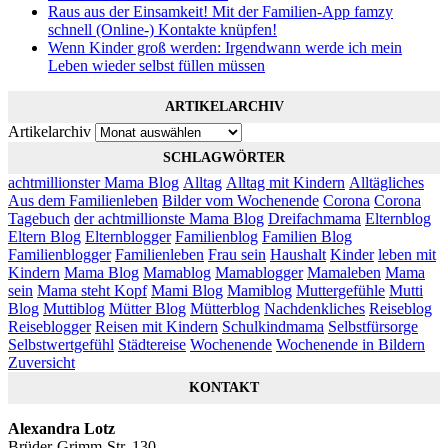
Raus aus der Einsamkeit! Mit der Familien-App famzy
schnell (Online-) Kontakte knüpfen!
Wenn Kinder groß werden: Irgendwann werde ich mein
Leben wieder selbst füllen müssen
ARTIKELARCHIV
Artikelarchiv
SCHLAGWÖRTER
achtmillionster Mama Blog
Alltag
Alltag mit Kindern
Alltägliches
Aus dem Familienleben
Bilder vom Wochenende
Corona
Corona
Tagebuch
der achtmillionste Mama Blog
Dreifachmama
Elternblog
Eltern Blog
Elternblogger
Familienblog
Familien Blog
Familienblogger
Familienleben
Frau sein
Haushalt
Kinder
leben mit
Kindern
Mama Blog
Mamablog
Mamablogger
Mamaleben
Mama
sein
Mama steht Kopf
Mami Blog
Mamiblog
Muttergefühle
Mutti
Blog
Muttiblog
Mütter Blog
Mütterblog
Nachdenkliches
Reiseblog
Reiseblogger
Reisen mit Kindern
Schulkindmama
Selbstfürsorge
Selbstwertgefühl
Städtereise
Wochenende
Wochenende in Bildern
Zuversicht
KONTAKT
Alexandra Lotz
Brüder-Grimm-Str. 130