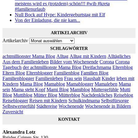
meistens wird es (trotzdem) schön!!! #wib #kreta
#familienurlaub
Null Bock auf Hype: Kindergeburtstag mit Elf
Von der Einladung, die nie kam...
ARTIKELARCHIV
Artikelarchiv
SCHLAGWÖRTER
achtmillionster Mama Blog
Alltag
Alltag mit Kindern
Alltägliches
Aus dem Familienleben
Bilder vom Wochenende
Corona
Corona
Tagebuch
der achtmillionste Mama Blog
Dreifachmama
Elternblog
Eltern Blog
Elternblogger
Familienblog
Familien Blog
Familienblogger
Familienleben
Frau sein
Haushalt
Kinder
leben mit
Kindern
Mama Blog
Mamablog
Mamablogger
Mamaleben
Mama
sein
Mama steht Kopf
Mami Blog
Mamiblog
Muttergefühle
Mutti
Blog
Muttiblog
Mütter Blog
Mütterblog
Nachdenkliches
Reiseblog
Reiseblogger
Reisen mit Kindern
Schulkindmama
Selbstfürsorge
Selbstwertgefühl
Städtereise
Wochenende
Wochenende in Bildern
Zuversicht
KONTAKT
Alexandra Lotz
Brüder-Grimm-Str. 130