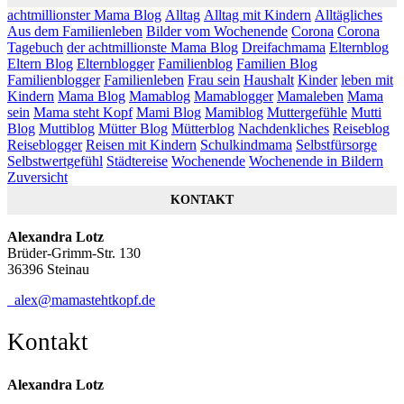
achtmillionster Mama Blog
Alltag
Alltag mit Kindern
Alltägliches
Aus dem Familienleben
Bilder vom Wochenende
Corona
Corona
Tagebuch
der achtmillionste Mama Blog
Dreifachmama
Elternblog
Eltern Blog
Elternblogger
Familienblog
Familien Blog
Familienblogger
Familienleben
Frau sein
Haushalt
Kinder
leben mit
Kindern
Mama Blog
Mamablog
Mamablogger
Mamaleben
Mama
sein
Mama steht Kopf
Mami Blog
Mamiblog
Muttergefühle
Mutti
Blog
Muttiblog
Mütter Blog
Mütterblog
Nachdenkliches
Reiseblog
Reiseblogger
Reisen mit Kindern
Schulkindmama
Selbstfürsorge
Selbstwertgefühl
Städtereise
Wochenende
Wochenende in Bildern
Zuversicht
KONTAKT
Alexandra Lotz
Brüder-Grimm-Str. 130
36396 Steinau
alex@mamastehtkopf.de
Kontakt
Alexandra Lotz