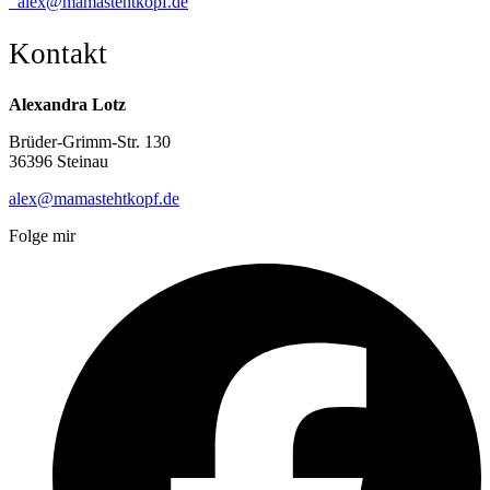
alex@mamastehtkopf.de
Kontakt
Alexandra Lotz
Brüder-Grimm-Str. 130
36396 Steinau
alex@mamastehtkopf.de
Folge mir