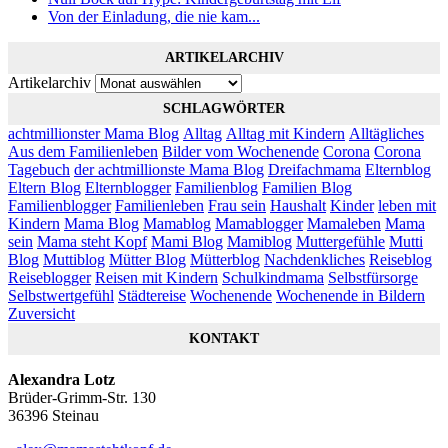
Von der Einladung, die nie kam...
ARTIKELARCHIV
Artikelarchiv
SCHLAGWÖRTER
achtmillionster Mama Blog
Alltag
Alltag mit Kindern
Alltägliches
Aus dem Familienleben
Bilder vom Wochenende
Corona
Corona
Tagebuch
der achtmillionste Mama Blog
Dreifachmama
Elternblog
Eltern Blog
Elternblogger
Familienblog
Familien Blog
Familienblogger
Familienleben
Frau sein
Haushalt
Kinder
leben mit
Kindern
Mama Blog
Mamablog
Mamablogger
Mamaleben
Mama
sein
Mama steht Kopf
Mami Blog
Mamiblog
Muttergefühle
Mutti
Blog
Muttiblog
Mütter Blog
Mütterblog
Nachdenkliches
Reiseblog
Reiseblogger
Reisen mit Kindern
Schulkindmama
Selbstfürsorge
Selbstwertgefühl
Städtereise
Wochenende
Wochenende in Bildern
Zuversicht
KONTAKT
Alexandra Lotz
Brüder-Grimm-Str. 130
36396 Steinau