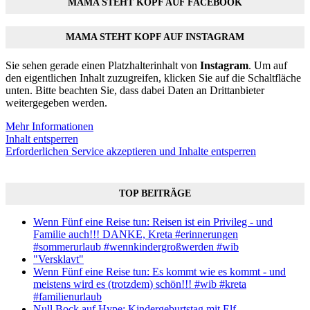
MAMA STEHT KOPF AUF FACEBOOK
MAMA STEHT KOPF AUF INSTAGRAM
Sie sehen gerade einen Platzhalterinhalt von
Instagram
. Um auf
den eigentlichen Inhalt zuzugreifen, klicken Sie auf die Schaltfläche
unten. Bitte beachten Sie, dass dabei Daten an Drittanbieter
weitergegeben werden.
Mehr Informationen
Inhalt entsperren
Erforderlichen Service akzeptieren und Inhalte entsperren
TOP BEITRÄGE
Wenn Fünf eine Reise tun: Reisen ist ein Privileg - und
Familie auch!!! DANKE, Kreta #erinnerungen
#sommerurlaub #wennkindergroßwerden #wib
"Versklavt"
Wenn Fünf eine Reise tun: Es kommt wie es kommt - und
meistens wird es (trotzdem) schön!!! #wib #kreta
#familienurlaub
Null Bock auf Hype: Kindergeburtstag mit Elf