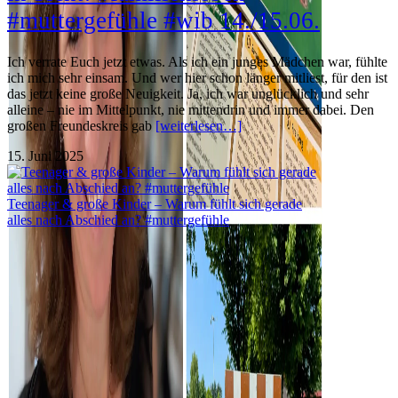
#muttergefühle #wib 14./15.06.
Ich verrate Euch jetzt etwas. Als ich ein junges Mädchen war, fühlte
ich mich sehr einsam. Und wer hier schon länger mitliest, für den ist
das jetzt keine große Neuigkeit. Ja, ich war unglücklich und sehr
alleine – nie im Mittelpunkt, nie mittendrin und immer dabei. Den
großen Freundeskreis gab
[weiterlesen…]
15. Juni 2025
Teenager & große Kinder – Warum fühlt sich gerade
alles nach Abschied an? #muttergefühle
In alle Himmelsrichtungen verteilt. #aboutlastweek
#familie #ferientagebuch #wennkindergroßwerden