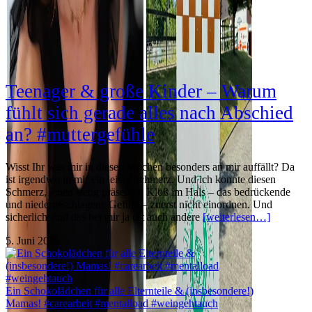
Teenager & große Kinder – Warum
fühlt sich gerade alles nach Abschied
an? #muttergefühle
Wisst Ihr was mir in diesen Wochen besonders an mir auffällt? Da
ist irgendwo in mir ein leiser Schmerz. Und ich konnte diesen
Schmerz, jenen stetig präsenten Kloß im Hals – das bedrückende
und niedergeschlagene Gefühl – zuerst nicht einordnen. Und
sicherlich sind das bei mir ja oft auch andere
[weiterlesen…]
5. Juni 2025
Ein Schokolädchen für alle Elternteile & (insbesondere!)
Mamas! #carearbeit #mentalload #weingehtauch