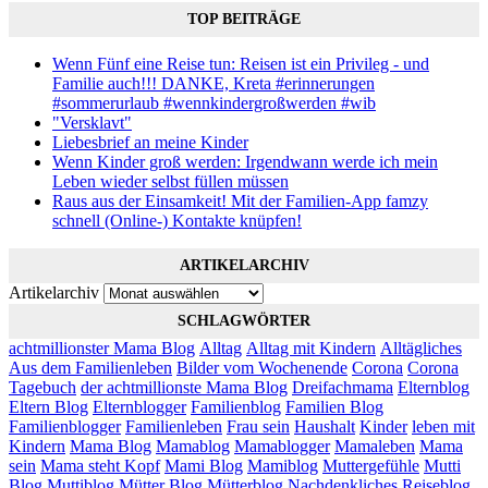
TOP BEITRÄGE
Wenn Fünf eine Reise tun: Reisen ist ein Privileg - und
Familie auch!!! DANKE, Kreta #erinnerungen
#sommerurlaub #wennkindergroßwerden #wib
"Versklavt"
Liebesbrief an meine Kinder
Wenn Kinder groß werden: Irgendwann werde ich mein
Leben wieder selbst füllen müssen
Raus aus der Einsamkeit! Mit der Familien-App famzy
schnell (Online-) Kontakte knüpfen!
ARTIKELARCHIV
Artikelarchiv
SCHLAGWÖRTER
achtmillionster Mama Blog
Alltag
Alltag mit Kindern
Alltägliches
Aus dem Familienleben
Bilder vom Wochenende
Corona
Corona
Tagebuch
der achtmillionste Mama Blog
Dreifachmama
Elternblog
Eltern Blog
Elternblogger
Familienblog
Familien Blog
Familienblogger
Familienleben
Frau sein
Haushalt
Kinder
leben mit
Kindern
Mama Blog
Mamablog
Mamablogger
Mamaleben
Mama
sein
Mama steht Kopf
Mami Blog
Mamiblog
Muttergefühle
Mutti
Blog
Muttiblog
Mütter Blog
Mütterblog
Nachdenkliches
Reiseblog