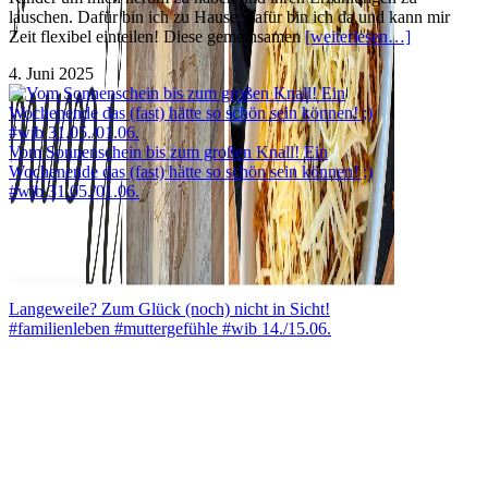
lauschen. Dafür bin ich zu Hause, dafür bin ich da und kann mir
Zeit flexibel einteilen! Diese gemeinsamen
[weiterlesen…]
4. Juni 2025
Vom Sonnenschein bis zum großen Knall! Ein
Wochenende das (fast) hätte so schön sein können! ;)
#wib 31.05./01.06.
Langeweile? Zum Glück (noch) nicht in Sicht!
#familienleben #muttergefühle #wib 14./15.06.