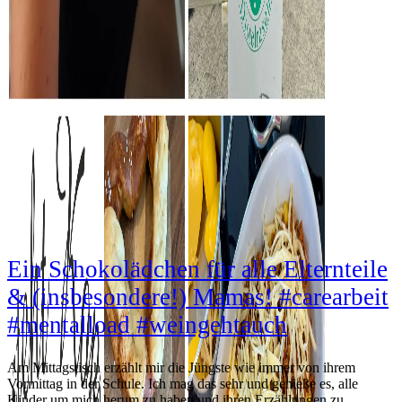
Zwischen Bibbern, Zittern und absoluter Vorfreude:
Schon bald startet die GO Jugendreise an die Costa
Brava!!! #vorbereitungen #reisefieber #packliste
Ein Schokolädchen für alle Elternteile
& (insbesondere!) Mamas! #carearbeit
#mentalload #weingehtauch
Am Mittagstisch erzählt mir die Jüngste wie immer von ihrem
Vormittag in der Schule. Ich mag das sehr und genieße es, alle
Kinder um mich herum zu haben und ihren Erzählungen zu