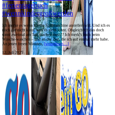
#ferientagebuch
#wennkindergroßwerden
Ich merke es wenn ich die Spülmaschine anstellen will. Und ich es
noch gar nicht kann, weil es nicht lohnt. Obgleich ich das doch
sonst zweimal am Tag machen muss!? Ich merk’s auch beim
Wäsche-waschen – und an der Zeit, die ich auf einmal mehr habe.
An jenen freien Minuten,
[weiterlesen…]
12. Juli 2025