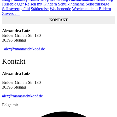
Reiseblogger
Reisen mit Kindern
Schulkindmama
Selbstfürsorge
Selbstwertgefühl
Städtereise
Wochenende
Wochenende in Bildern
Zuversicht
KONTAKT
Alexandra Lotz
Brüder-Grimm-Str. 130
36396 Steinau
alex@mamastehtkopf.de
Kontakt
Alexandra Lotz
Brüder-Grimm-Str. 130
36396 Steinau
alex@mamastehtkopf.de
Folge mir