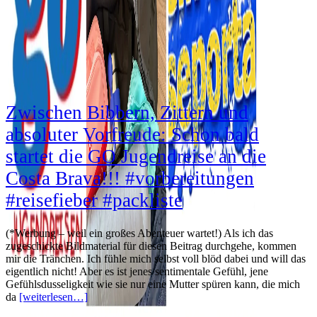
Zwischen Bibbern, Zittern und
absoluter Vorfreude: Schon bald
startet die GO Jugendreise an die
Costa Brava!!! #vorbereitungen
#reisefieber #packliste
(*Werbung – weil ein großes Abenteuer wartet!) Als ich das
zugeschickte Bildmaterial für diesen Beitrag durchgehe, kommen
mir die Tränchen. Ich fühle mich selbst voll blöd dabei und will das
eigentlich nicht! Aber es ist jenes sentimentale Gefühl, jene
Gefühlsdusseligkeit wie sie nur eine Mutter spüren kann, die mich
da
[weiterlesen…]