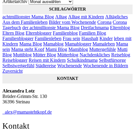
Artikelarchiv
SCHLAGWÖRTER
achtmillionster Mama Blog
Alltag
Alltag mit Kindern
Alltägliches
Aus dem Familienleben
Bilder vom Wochenende
Corona
Corona
Tagebuch
der achtmillionste Mama Blog
Dreifachmama
Elternblog
Eltern Blog
Elternblogger
Familienblog
Familien Blog
Familienblogger
Familienleben
Frau sein
Haushalt
Kinder
leben mit
Kindern
Mama Blog
Mamablog
Mamablogger
Mamaleben
Mama
sein
Mama steht Kopf
Mami Blog
Mamiblog
Muttergefühle
Mutti
Blog
Muttiblog
Mütter Blog
Mütterblog
Nachdenkliches
Reiseblog
Reiseblogger
Reisen mit Kindern
Schulkindmama
Selbstfürsorge
Selbstwertgefühl
Städtereise
Wochenende
Wochenende in Bildern
Zuversicht
KONTAKT
Alexandra Lotz
Brüder-Grimm-Str. 130
36396 Steinau
alex@mamastehtkopf.de
Kontakt