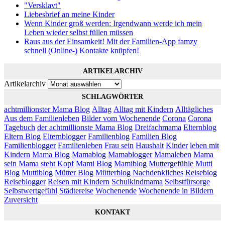
"Versklavt"
Liebesbrief an meine Kinder
Wenn Kinder groß werden: Irgendwann werde ich mein
Leben wieder selbst füllen müssen
Raus aus der Einsamkeit! Mit der Familien-App famzy
schnell (Online-) Kontakte knüpfen!
ARTIKELARCHIV
Artikelarchiv
SCHLAGWÖRTER
achtmillionster Mama Blog
Alltag
Alltag mit Kindern
Alltägliches
Aus dem Familienleben
Bilder vom Wochenende
Corona
Corona
Tagebuch
der achtmillionste Mama Blog
Dreifachmama
Elternblog
Eltern Blog
Elternblogger
Familienblog
Familien Blog
Familienblogger
Familienleben
Frau sein
Haushalt
Kinder
leben mit
Kindern
Mama Blog
Mamablog
Mamablogger
Mamaleben
Mama
sein
Mama steht Kopf
Mami Blog
Mamiblog
Muttergefühle
Mutti
Blog
Muttiblog
Mütter Blog
Mütterblog
Nachdenkliches
Reiseblog
Reiseblogger
Reisen mit Kindern
Schulkindmama
Selbstfürsorge
Selbstwertgefühl
Städtereise
Wochenende
Wochenende in Bildern
Zuversicht
KONTAKT