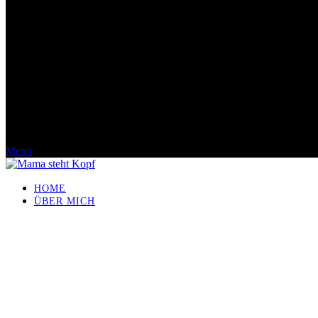
Menü
HOME
ÜBER MICH