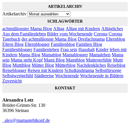
ARTIKELARCHIV
Artikelarchiv
SCHLAGWÖRTER
achtmillionster Mama Blog
Alltag
Alltag mit Kindern
Alltägliches
Aus dem Familienleben
Bilder vom Wochenende
Corona
Corona
Tagebuch
der achtmillionste Mama Blog
Dreifachmama
Elternblog
Eltern Blog
Elternblogger
Familienblog
Familien Blog
Familienblogger
Familienleben
Frau sein
Haushalt
Kinder
leben mit
Kindern
Mama Blog
Mamablog
Mamablogger
Mamaleben
Mama
sein
Mama steht Kopf
Mami Blog
Mamiblog
Muttergefühle
Mutti
Blog
Muttiblog
Mütter Blog
Mütterblog
Nachdenkliches
Reiseblog
Reiseblogger
Reisen mit Kindern
Schulkindmama
Selbstfürsorge
Selbstwertgefühl
Städtereise
Wochenende
Wochenende in Bildern
Zuversicht
KONTAKT
Alexandra Lotz
Brüder-Grimm-Str. 130
36396 Steinau
alex@mamastehtkopf.de