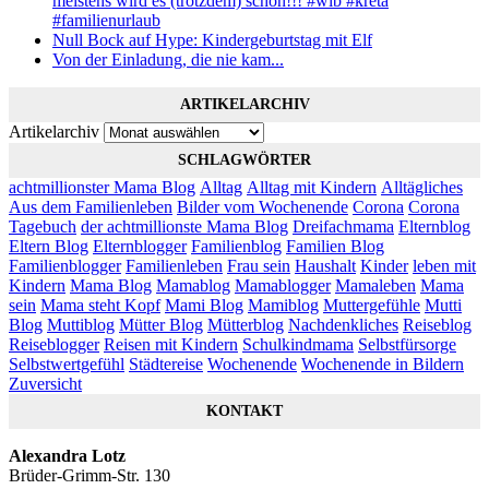
meistens wird es (trotzdem) schön!!! #wib #kreta
#familienurlaub
Null Bock auf Hype: Kindergeburtstag mit Elf
Von der Einladung, die nie kam...
ARTIKELARCHIV
Artikelarchiv
SCHLAGWÖRTER
achtmillionster Mama Blog
Alltag
Alltag mit Kindern
Alltägliches
Aus dem Familienleben
Bilder vom Wochenende
Corona
Corona
Tagebuch
der achtmillionste Mama Blog
Dreifachmama
Elternblog
Eltern Blog
Elternblogger
Familienblog
Familien Blog
Familienblogger
Familienleben
Frau sein
Haushalt
Kinder
leben mit
Kindern
Mama Blog
Mamablog
Mamablogger
Mamaleben
Mama
sein
Mama steht Kopf
Mami Blog
Mamiblog
Muttergefühle
Mutti
Blog
Muttiblog
Mütter Blog
Mütterblog
Nachdenkliches
Reiseblog
Reiseblogger
Reisen mit Kindern
Schulkindmama
Selbstfürsorge
Selbstwertgefühl
Städtereise
Wochenende
Wochenende in Bildern
Zuversicht
KONTAKT
Alexandra Lotz
Brüder-Grimm-Str. 130