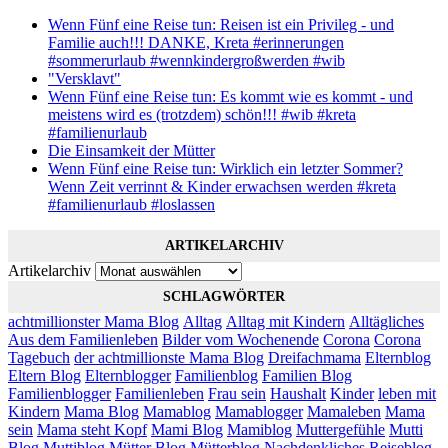
Wenn Fünf eine Reise tun: Reisen ist ein Privileg - und
Familie auch!!! DANKE, Kreta #erinnerungen
#sommerurlaub #wennkindergroßwerden #wib
"Versklavt"
Wenn Fünf eine Reise tun: Es kommt wie es kommt - und
meistens wird es (trotzdem) schön!!! #wib #kreta
#familienurlaub
Die Einsamkeit der Mütter
Wenn Fünf eine Reise tun: Wirklich ein letzter Sommer?
Wenn Zeit verrinnt & Kinder erwachsen werden #kreta
#familienurlaub #loslassen
ARTIKELARCHIV
Artikelarchiv
SCHLAGWÖRTER
achtmillionster Mama Blog
Alltag
Alltag mit Kindern
Alltägliches
Aus dem Familienleben
Bilder vom Wochenende
Corona
Corona
Tagebuch
der achtmillionste Mama Blog
Dreifachmama
Elternblog
Eltern Blog
Elternblogger
Familienblog
Familien Blog
Familienblogger
Familienleben
Frau sein
Haushalt
Kinder
leben mit
Kindern
Mama Blog
Mamablog
Mamablogger
Mamaleben
Mama
sein
Mama steht Kopf
Mami Blog
Mamiblog
Muttergefühle
Mutti
Blog
Muttiblog
Mütter Blog
Mütterblog
Nachdenkliches
Reiseblog