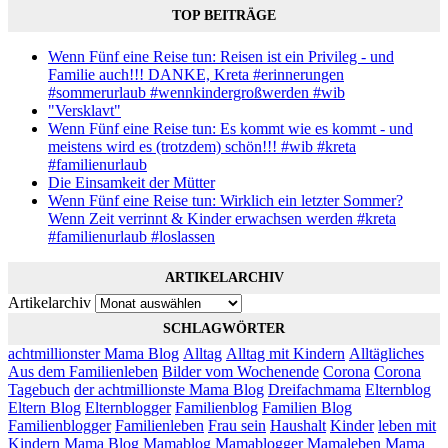
TOP BEITRÄGE
Wenn Fünf eine Reise tun: Reisen ist ein Privileg - und
Familie auch!!! DANKE, Kreta #erinnerungen
#sommerurlaub #wennkindergroßwerden #wib
"Versklavt"
Wenn Fünf eine Reise tun: Es kommt wie es kommt - und
meistens wird es (trotzdem) schön!!! #wib #kreta
#familienurlaub
Die Einsamkeit der Mütter
Wenn Fünf eine Reise tun: Wirklich ein letzter Sommer?
Wenn Zeit verrinnt & Kinder erwachsen werden #kreta
#familienurlaub #loslassen
ARTIKELARCHIV
Artikelarchiv
SCHLAGWÖRTER
achtmillionster Mama Blog
Alltag
Alltag mit Kindern
Alltägliches
Aus dem Familienleben
Bilder vom Wochenende
Corona
Corona
Tagebuch
der achtmillionste Mama Blog
Dreifachmama
Elternblog
Eltern Blog
Elternblogger
Familienblog
Familien Blog
Familienblogger
Familienleben
Frau sein
Haushalt
Kinder
leben mit
Kindern
Mama Blog
Mamablog
Mamablogger
Mamaleben
Mama