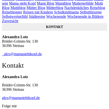
sein
Mama steht Kopf
Mami Blog
Mamiblog
Muttergefühle
Mutti
Blog
Muttiblog
Mütter Blog
Mütterblog
Nachdenkliches
Reiseblog
Reiseblogger
Reisen mit Kindern
Schulkindmama
Selbstfürsorge
Selbstwertgefühl
Städtereise
Wochenende
Wochenende in Bildern
Zuversicht
KONTAKT
Alexandra Lotz
Brüder-Grimm-Str. 130
36396 Steinau
alex@mamastehtkopf.de
Kontakt
Alexandra Lotz
Brüder-Grimm-Str. 130
36396 Steinau
alex@mamastehtkopf.de
Folge mir