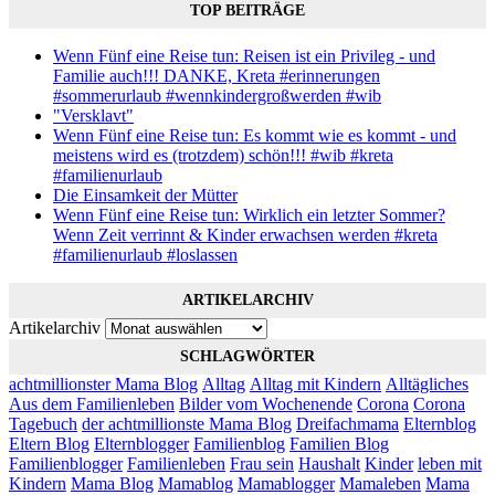
TOP BEITRÄGE
Wenn Fünf eine Reise tun: Reisen ist ein Privileg - und
Familie auch!!! DANKE, Kreta #erinnerungen
#sommerurlaub #wennkindergroßwerden #wib
"Versklavt"
Wenn Fünf eine Reise tun: Es kommt wie es kommt - und
meistens wird es (trotzdem) schön!!! #wib #kreta
#familienurlaub
Die Einsamkeit der Mütter
Wenn Fünf eine Reise tun: Wirklich ein letzter Sommer?
Wenn Zeit verrinnt & Kinder erwachsen werden #kreta
#familienurlaub #loslassen
ARTIKELARCHIV
Artikelarchiv
SCHLAGWÖRTER
achtmillionster Mama Blog
Alltag
Alltag mit Kindern
Alltägliches
Aus dem Familienleben
Bilder vom Wochenende
Corona
Corona
Tagebuch
der achtmillionste Mama Blog
Dreifachmama
Elternblog
Eltern Blog
Elternblogger
Familienblog
Familien Blog
Familienblogger
Familienleben
Frau sein
Haushalt
Kinder
leben mit
Kindern
Mama Blog
Mamablog
Mamablogger
Mamaleben
Mama