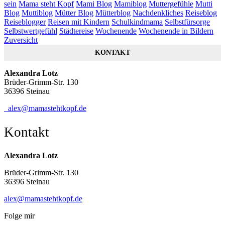
sein
Mama steht Kopf
Mami Blog
Mamiblog
Muttergefühle
Mutti
Blog
Muttiblog
Mütter Blog
Mütterblog
Nachdenkliches
Reiseblog
Reiseblogger
Reisen mit Kindern
Schulkindmama
Selbstfürsorge
Selbstwertgefühl
Städtereise
Wochenende
Wochenende in Bildern
Zuversicht
KONTAKT
Alexandra Lotz
Brüder-Grimm-Str. 130
36396 Steinau
alex@mamastehtkopf.de
Kontakt
Alexandra Lotz
Brüder-Grimm-Str. 130
36396 Steinau
alex@mamastehtkopf.de
Folge mir