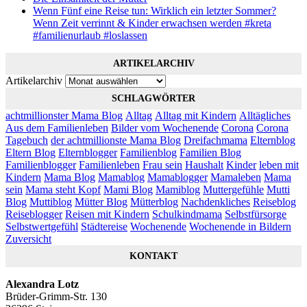
Wenn Fünf eine Reise tun: Wirklich ein letzter Sommer?
Wenn Zeit verrinnt & Kinder erwachsen werden #kreta
#familienurlaub #loslassen
ARTIKELARCHIV
Artikelarchiv
SCHLAGWÖRTER
achtmillionster Mama Blog
Alltag
Alltag mit Kindern
Alltägliches
Aus dem Familienleben
Bilder vom Wochenende
Corona
Corona
Tagebuch
der achtmillionste Mama Blog
Dreifachmama
Elternblog
Eltern Blog
Elternblogger
Familienblog
Familien Blog
Familienblogger
Familienleben
Frau sein
Haushalt
Kinder
leben mit
Kindern
Mama Blog
Mamablog
Mamablogger
Mamaleben
Mama
sein
Mama steht Kopf
Mami Blog
Mamiblog
Muttergefühle
Mutti
Blog
Muttiblog
Mütter Blog
Mütterblog
Nachdenkliches
Reiseblog
Reiseblogger
Reisen mit Kindern
Schulkindmama
Selbstfürsorge
Selbstwertgefühl
Städtereise
Wochenende
Wochenende in Bildern
Zuversicht
KONTAKT
Alexandra Lotz
Brüder-Grimm-Str. 130