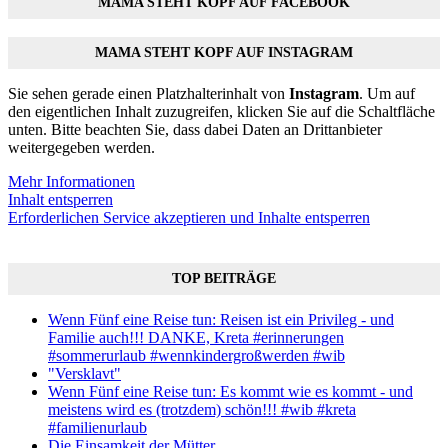
MAMA STEHT KOPF AUF FACEBOOK
MAMA STEHT KOPF AUF INSTAGRAM
Sie sehen gerade einen Platzhalterinhalt von
Instagram
. Um auf
den eigentlichen Inhalt zuzugreifen, klicken Sie auf die Schaltfläche
unten. Bitte beachten Sie, dass dabei Daten an Drittanbieter
weitergegeben werden.
Mehr Informationen
Inhalt entsperren
Erforderlichen Service akzeptieren und Inhalte entsperren
TOP BEITRÄGE
Wenn Fünf eine Reise tun: Reisen ist ein Privileg - und
Familie auch!!! DANKE, Kreta #erinnerungen
#sommerurlaub #wennkindergroßwerden #wib
"Versklavt"
Wenn Fünf eine Reise tun: Es kommt wie es kommt - und
meistens wird es (trotzdem) schön!!! #wib #kreta
#familienurlaub
Die Einsamkeit der Mütter