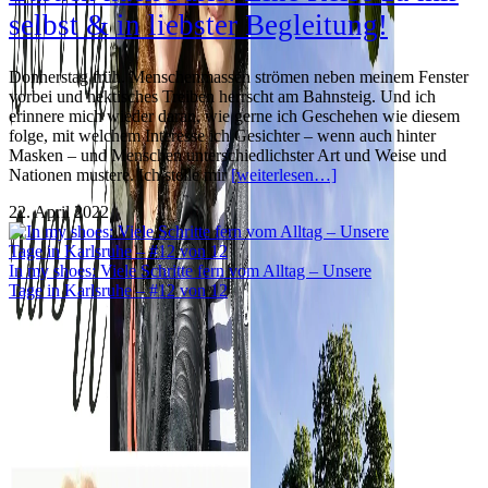
selbst & in liebster Begleitung!
Donnerstag früh. Menschenmassen strömen neben meinem Fenster
vorbei und hektisches Treiben herrscht am Bahnsteig. Und ich
erinnere mich wieder daran, wie gerne ich Geschehen wie diesem
folge, mit welchem Interesse ich Gesichter – wenn auch hinter
Masken – und Menschen unterschiedlichster Art und Weise und
Nationen mustere. Ich stelle mir
[weiterlesen…]
22. April 2022
In my shoes: Viele Schritte fern vom Alltag – Unsere
Tage in Karlsruhe – #12 von 12