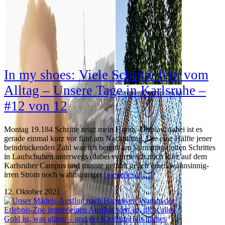
In my shoes: Viele Schritte fern vom
Alltag – Unsere Tage in Karlsruhe –
#12 von 12
Montag 19.184 Schritte zeigt mein Handy-Display, dabei ist es
gerade einmal kurz vor fünf am Nachmittag. Die eine Hälfte jener
beindruckenden Zahl war ich bereits am Vormittag flotten Schrittes
in Laufschuhen unterwegs (dabei verirrte ich mich kurz auf dem
Karlsruher Campus und musste gefühlt gegen einen wahnsinnig-
irren Strom noch wahnsinniger
[weiterlesen…]
12. Oktober 2021