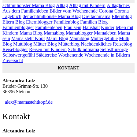
achtmillionster Mama Blog
Alltag
Alltag mit Kindern
Alltägliches
Aus dem Familienleben
Bilder vom Wochenende
Corona
Corona
Tagebuch
der achtmillionste Mama Blog
Dreifachmama
Elternblog
Eltern Blog
Elternblogger
Familienblog
Familien Blog
Familienblogger
Familienleben
Frau sein
Haushalt
Kinder
leben mit
Kindern
Mama Blog
Mamablog
Mamablogger
Mamaleben
Mama
sein
Mama steht Kopf
Mami Blog
Mamiblog
Muttergefühle
Mutti
Blog
Muttiblog
Mütter Blog
Mütterblog
Nachdenkliches
Reiseblog
Reiseblogger
Reisen mit Kindern
Schulkindmama
Selbstfürsorge
Selbstwertgefühl
Städtereise
Wochenende
Wochenende in Bildern
Zuversicht
KONTAKT
Alexandra Lotz
Brüder-Grimm-Str. 130
36396 Steinau
alex@mamastehtkopf.de
Kontakt
Alexandra Lotz