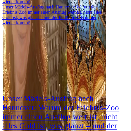
Unser Mädels-Ausflug nach Hannover: Warum der
Erlebnis-Zoo immer einen Ausflug wert ist, nicht alles
Gold ist, was glänzt – und der Kloß im Hals immer
wieder kommt!
Unser Mädels-Ausflug nach
Hannover: Warum der Erlebnis-Zoo
immer einen Ausflug wert ist, nicht
alles Gold ist, was glänzt – und der