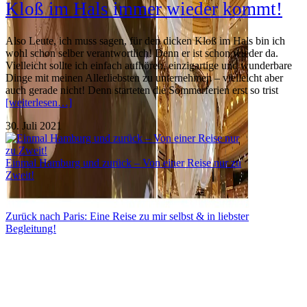
Kloß im Hals immer wieder kommt!
Also Leute, ich muss sagen, für den dicken Kloß im Hals bin ich
wohl schon selber verantwortlich! Denn er ist schon wieder da.
Vielleicht sollte ich einfach aufhören, einzigartige und wunderbare
Dinge mit meinen Allerliebsten zu unternehmen – vielleicht aber
auch gerade nicht! Denn starteten die Sommerferien erst so trist
[weiterlesen…]
30. Juli 2021
Einmal Hamburg und zurück – Von einer Reise nur zu
Zweit!
Zurück nach Paris: Eine Reise zu mir selbst & in liebster
Begleitung!