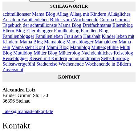
SCHLAGWÖRTER
achtmillionster Mama Blog
Alltag
Alltag mit Kindern
Alltägliches
Aus dem Familienleben
Bilder vom Wochenende
Corona
Corona
Tagebuch
der achtmillionste Mama Blog
Dreifachmama
Elternblog
Eltern Blog
Elternblogger
Familienblog
Familien Blog
Familienblogger
Familienleben
Frau sein
Haushalt
Kinder
leben mit
Kindern
Mama Blog
Mamablog
Mamablogger
Mamaleben
Mama
sein
Mama steht Kopf
Mami Blog
Mamiblog
Muttergefühle
Mutti
Blog
Muttiblog
Mütter Blog
Mütterblog
Nachdenkliches
Reiseblog
Reiseblogger
Reisen mit Kindern
Schulkindmama
Selbstfürsorge
Selbstwertgefühl
Städtereise
Wochenende
Wochenende in Bildern
Zuversicht
KONTAKT
Alexandra Lotz
Brüder-Grimm-Str. 130
36396 Steinau
alex@mamastehtkopf.de
Kontakt