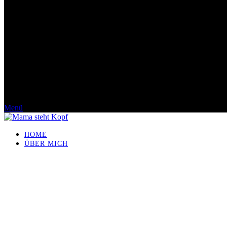
Menü
HOME
ÜBER MICH