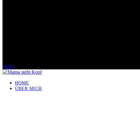
Menü
HOME
ÜBER MICH