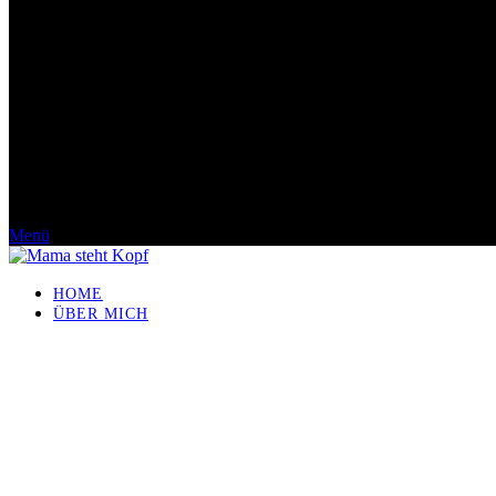
Menü
HOME
ÜBER MICH