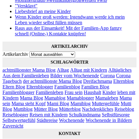
#sommerurlaub #wennkindergroßwerden #wib
"Versklavt"
Liebesbrief an meine Kinder
Wenn Kinder groß werden: Irgendwann werde ich mein
Leben wieder selbst füllen müssen
Raus aus der Einsamkeit! Mit der Familien-App famzy
schnell (Online-) Kontakte knüpfen!
ARTIKELARCHIV
Artikelarchiv
SCHLAGWÖRTER
achtmillionster Mama Blog
Alltag
Alltag mit Kindern
Alltägliches
Aus dem Familienleben
Bilder vom Wochenende
Corona
Corona
Tagebuch
der achtmillionste Mama Blog
Dreifachmama
Elternblog
Eltern Blog
Elternblogger
Familienblog
Familien Blog
Familienblogger
Familienleben
Frau sein
Haushalt
Kinder
leben mit
Kindern
Mama Blog
Mamablog
Mamablogger
Mamaleben
Mama
sein
Mama steht Kopf
Mami Blog
Mamiblog
Muttergefühle
Mutti
Blog
Muttiblog
Mütter Blog
Mütterblog
Nachdenkliches
Reiseblog
Reiseblogger
Reisen mit Kindern
Schulkindmama
Selbstfürsorge
Selbstwertgefühl
Städtereise
Wochenende
Wochenende in Bildern
Zuversicht
KONTAKT