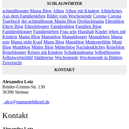
SCHLAGWÖRTER
achtmillionster Mama Blog
Alltag
Alltag mit Kindern
Alltägliches
Aus dem Familienleben
Bilder vom Wochenende
Corona
Corona
Tagebuch
der achtmillionste Mama Blog
Dreifachmama
Elternblog
Eltern Blog
Elternblogger
Familienblog
Familien Blog
Familienblogger
Familienleben
Frau sein
Haushalt
Kinder
leben mit
Kindern
Mama Blog
Mamablog
Mamablogger
Mamaleben
Mama
sein
Mama steht Kopf
Mami Blog
Mamiblog
Muttergefühle
Mutti
Blog
Muttiblog
Mütter Blog
Mütterblog
Nachdenkliches
Reiseblog
Reiseblogger
Reisen mit Kindern
Schulkindmama
Selbstfürsorge
Selbstwertgefühl
Städtereise
Wochenende
Wochenende in Bildern
Zuversicht
KONTAKT
Alexandra Lotz
Brüder-Grimm-Str. 130
36396 Steinau
alex@mamastehtkopf.de
Kontakt
Alexandra Lotz