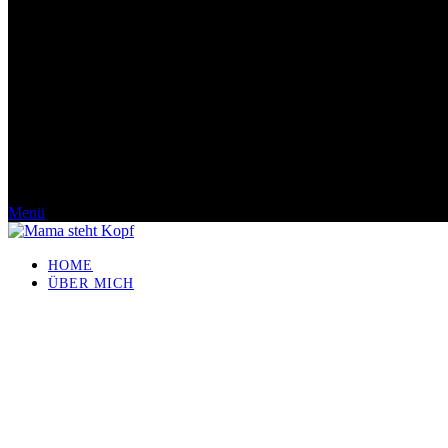
Menü
HOME
ÜBER MICH