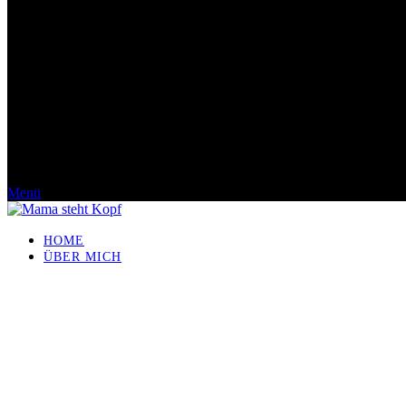
Menü
HOME
ÜBER MICH