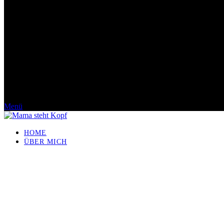
Menü
HOME
ÜBER MICH