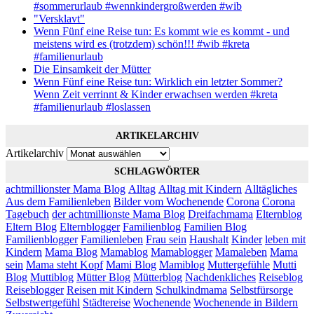
#sommerurlaub #wennkindergroßwerden #wib
"Versklavt"
Wenn Fünf eine Reise tun: Es kommt wie es kommt - und
meistens wird es (trotzdem) schön!!! #wib #kreta
#familienurlaub
Die Einsamkeit der Mütter
Wenn Fünf eine Reise tun: Wirklich ein letzter Sommer?
Wenn Zeit verrinnt & Kinder erwachsen werden #kreta
#familienurlaub #loslassen
ARTIKELARCHIV
Artikelarchiv
SCHLAGWÖRTER
achtmillionster Mama Blog
Alltag
Alltag mit Kindern
Alltägliches
Aus dem Familienleben
Bilder vom Wochenende
Corona
Corona
Tagebuch
der achtmillionste Mama Blog
Dreifachmama
Elternblog
Eltern Blog
Elternblogger
Familienblog
Familien Blog
Familienblogger
Familienleben
Frau sein
Haushalt
Kinder
leben mit
Kindern
Mama Blog
Mamablog
Mamablogger
Mamaleben
Mama
sein
Mama steht Kopf
Mami Blog
Mamiblog
Muttergefühle
Mutti
Blog
Muttiblog
Mütter Blog
Mütterblog
Nachdenkliches
Reiseblog
Reiseblogger
Reisen mit Kindern
Schulkindmama
Selbstfürsorge
Selbstwertgefühl
Städtereise
Wochenende
Wochenende in Bildern